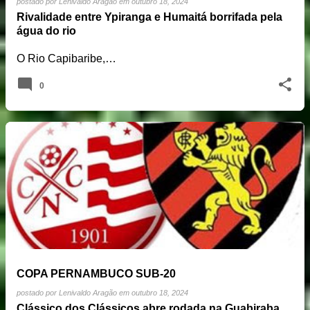
postado por
Lenivaldo Aragão
em
outubro 18, 2024
Rivalidade entre Ypiranga e Humaitá borrifada pela
água do rio
O Rio Capibaribe,…
0
COPA PERNAMBUCO SUB-20
postado por
Lenivaldo Aragão
em
outubro 18, 2024
Clássico dos Clássicos abre rodada na Guabiraba