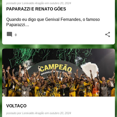
postado por
Lenivaldo Aragão
em
outubro 20, 2024
PAPARAZZI E RENATO GÓES
Quando eu digo que Genival Fernandes, o famoso
Paparazzi…
0
VOLTAÇO
postado por
Lenivaldo Aragão
em
outubro 20, 2024