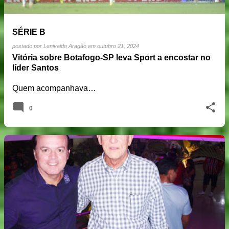
SÉRIE B
postado por
Lenivaldo Aragão
em
outubro 21, 2024
Vitória sobre Botafogo-SP leva Sport a encostar no
líder Santos
Quem acompanhava…
0