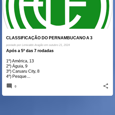
CLASSIFICAÇÃO DO PERNAMBUCANO A 3
postado por
Lenivaldo Aragão
em
outubro 21, 2024
Após a 5ª das 7 rodadas
1º) América, 13
2º) Águia, 9
3º) Caruaru City, 8
4º) Pesque…
0