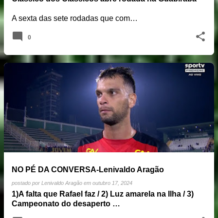
A sexta das sete rodadas que com…
0
NO PÉ DA CONVERSA-Lenivaldo Aragão
postado por
Lenivaldo Aragão
em
outubro 17, 2024
1)A falta que Rafael faz / 2) Luz amarela na Ilha / 3)
Campeonato do desaperto …