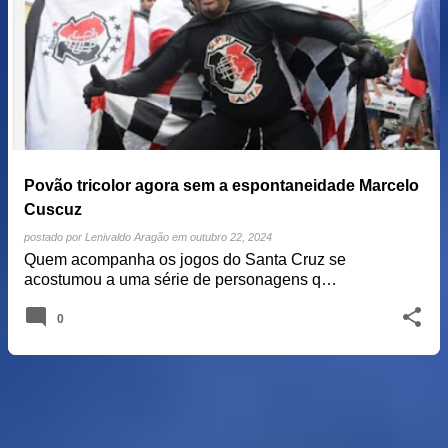
o
s
t
a
g
e
Povão tricolor agora sem a espontaneidade Marcelo
n
Cuscuz
s
postado por
Lenivaldo Aragão
em
outubro 22, 2024
Quem acompanha os jogos do Santa Cruz se
acostumou a uma série de personagens q…
0