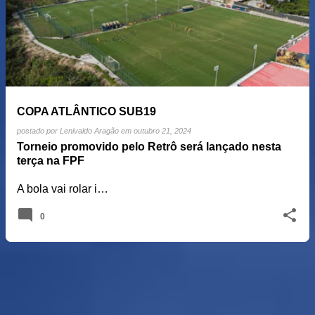
COPA ATLÂNTICO SUB19
postado por
Lenivaldo Aragão
em
outubro 21, 2024
Torneio promovido pelo Retrô será lançado nesta
terça na FPF
A bola vai rolar i…
0