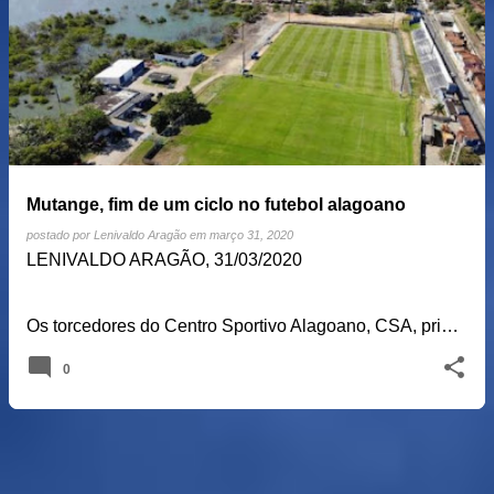
o
s
t
a
g
e
Mutange, fim de um ciclo no futebol alagoano
n
postado por
Lenivaldo Aragão
em
março 31, 2020
s
LENIVALDO ARAGÃO, 31/03/2020
Os torcedores do Centro Sportivo Alagoano, CSA, pri…
0