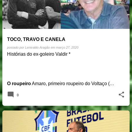
TOCO, TRAVO E CANELA
postado por
Lenivaldo Aragão
em
março 27, 2020
Histórias do ex-goleiro Valdir *
O roupeiro
Amaro, primeiro roupeiro do Voltaço (
…
0