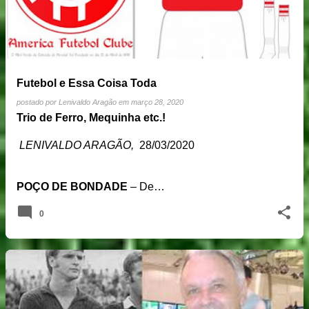
Futebol e Essa Coisa Toda
postado por
Lenivaldo Aragão
em
março 28, 2020
Trio de Ferro, Mequinha etc.!
LENIVALDO ARAGÃO,
28/03/2020
POÇO DE BONDADE
– De…
0