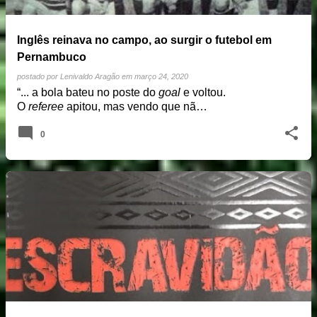
Inglês reinava no campo, ao surgir o futebol em
Pernambuco
postado por
Lenivaldo Aragão
em
março 24, 2020
“... a bola bateu no poste do
goal
e voltou.
O
referee
apitou, mas vendo que nã…
0