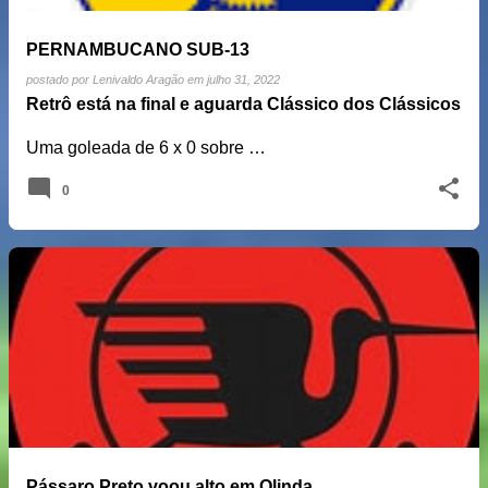
PERNAMBUCANO SUB-13
postado por
Lenivaldo Aragão
em
julho 31, 2022
Retrô está na final e aguarda Clássico dos Clássicos
Uma goleada de 6 x 0 sobre …
0
Pássaro Preto voou alto em Olinda