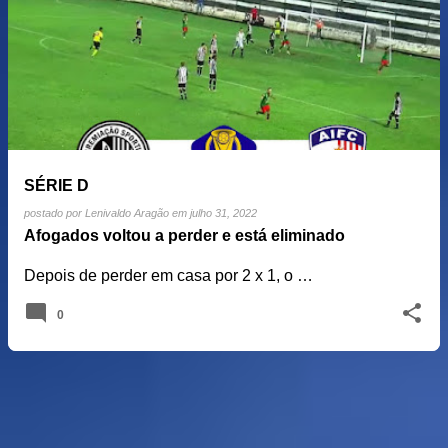
o
s
t
a
g
e
SÉRIE D
n
postado por
Lenivaldo Aragão
em
julho 31, 2022
s
Afogados voltou a perder e está eliminado
Depois de perder em casa por 2 x 1, o …
0