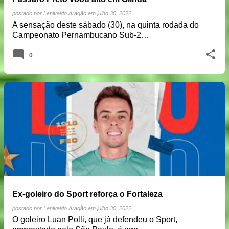
postado por
Lenivaldo Aragão
em
julho 30, 2022
A sensação deste sábado (30), na quinta rodada do
Campeonato Pernambucano Sub-2…
0
Ex-goleiro do Sport reforça o Fortaleza
postado por
Lenivaldo Aragão
em
julho 30, 2022
O goleiro Luan Polli, que já defendeu o Sport,