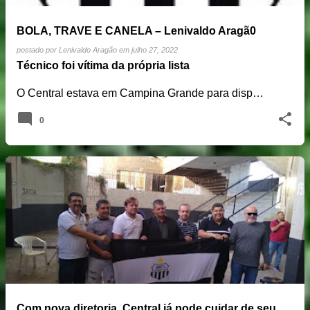
BOLA, TRAVE E CANELA – Lenivaldo Aragã0
postado por
Lenivaldo Aragão
em
julho 27, 2022
Técnico foi vítima da própria lista
O Central estava em Campina Grande para disp…
0
Com nova diretoria, Central já pode cuidar de seu