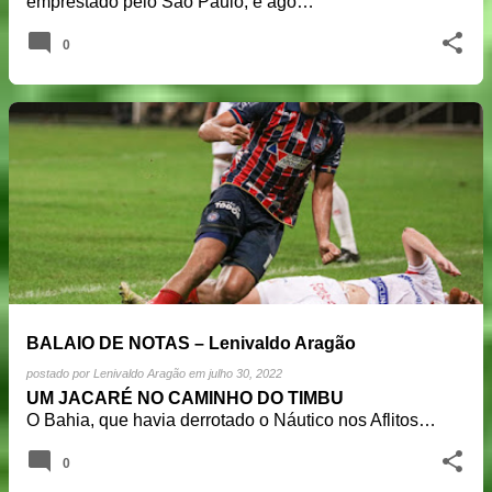
emprestado pelo São Paulo, é ago…
0
BALAIO DE NOTAS – Lenivaldo Aragão
postado por
Lenivaldo Aragão
em
julho 30, 2022
UM JACARÉ NO CAMINHO DO TIMBU
O Bahia, que havia derrotado o Náutico nos Aflitos…
0