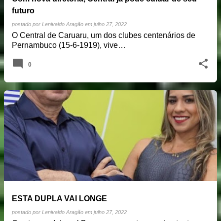
futuro
postado por
Lenivaldo Aragão
em
julho 27, 2022
O Central de Caruaru, um dos clubes centenários de
Pernambuco (15-6-1919), vive…
0
ESTA DUPLA VAI LONGE
postado por
Lenivaldo Aragão
em
julho 27, 2022