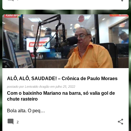
ALÔ, ALÔ, SAUDADE! – Crônica de Paulo Moraes
postado por
Lenivaldo Aragão
em
julho 25, 2022
Com o baixinho Mariano na barra, só valia gol de
chute rasteiro
Bola alta. O peq…
2